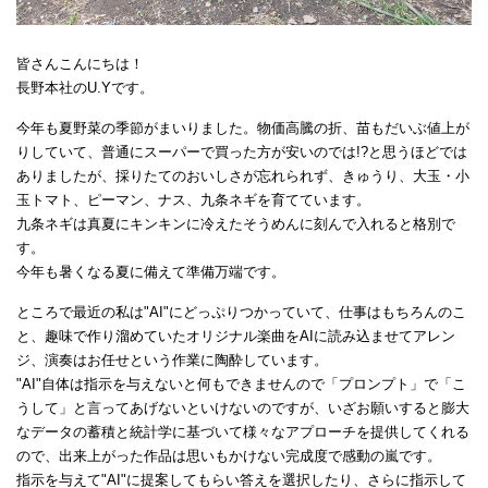
皆さんこんにちは！
長野本社のU.Yです。
今年も夏野菜の季節がまいりました。物価高騰の折、苗もだいぶ値上が
りしていて、普通にスーパーで買った方が安いのでは!?と思うほどでは
ありましたが、採りたてのおいしさが忘れられず、きゅうり、大玉・小
玉トマト、ピーマン、ナス、九条ネギを育てています。
九条ネギは真夏にキンキンに冷えたそうめんに刻んで入れると格別で
す。
今年も暑くなる夏に備えて準備万端です。
ところで最近の私は"AI"にどっぷりつかっていて、仕事はもちろんのこ
と、趣味で作り溜めていたオリジナル楽曲をAIに読み込ませてアレン
ジ、演奏はお任せという作業に陶酔しています。
"AI"自体は指示を与えないと何もできませんので「プロンプト」で「こ
うして」と言ってあげないといけないのですが、いざお願いすると膨大
なデータの蓄積と統計学に基づいて様々なアプローチを提供してくれる
ので、出来上がった作品は思いもかけない完成度で感動の嵐です。
指示を与えて"AI"に提案してもらい答えを選択したり、さらに指示して