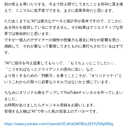
別の答えを導いたりする、今まで対人間でしてきたことを対AIに置き換
えて、ミニマルに低予算でできる、まさに産業革命だと思います。
ただあくまでも"AI"は膨大なデータと統計学が基本ですので、どこかに
ある何かを提供しているにすぎません。その結果はクリエイティブな世
界では致命的だと思います。
ですが一個人のデザイナーの個性や想像力も過去に何かの影響を受け、
感銘して、それが重なって蓄積してきたものに裏打ちされているはずで
す。
"AI"に指示を与え提案してもらって、「もうちょっとこうしたい」、
「こうすればもっとクライアントの意向に近い」など、
より良くするための「判断力」を養うことこそが、"オリジナリティ"と
いうこれからの我々に必要なスキルではないかと感じています。
ちなみにオリジナル曲をアップしてYouTubeチャンネルを作ってしまい
ました。
お時間がありましたらチャンネル登録をお願いします。
登場する人物は"AI"で作った私の音楽上のアバターです。
https://www.youtube.com/channel/UCoKaGMI9Bxj1EFhZWqI066g